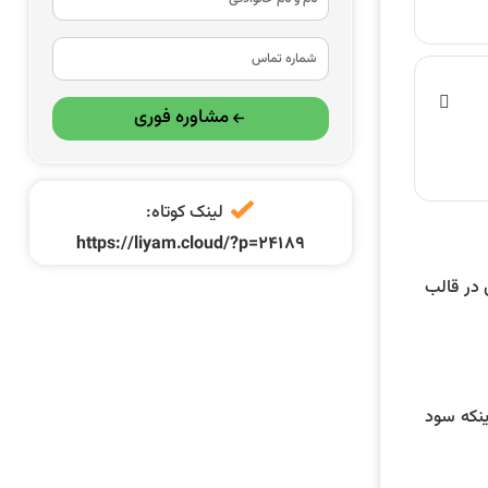
مشاوره فوری
لینک کوتاه:
https://liyam.cloud/?p=24189
ی در قالب
ینکه سود