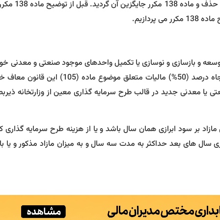
در سال 1395 در اصلاحیه قانون مالیاتهای مستقی
سعه و بازسازی و نوسازی يا تکميل واحدهای موجود صنعتی و معدنی خود 
واحدهای جديد صنعتی يا معدنی در آن سال مصرف گردد از پنجاه درصد (50%) ماليات متعلق ‌موض
صنعتی يا معدنی جديد در قالب طرح سرمايه گذاری معين از وزارتخانه ذير
ازاد بر سود ابرازی همان سال باشد و يا از هزينه طرح‌ سرمايه گذاری ک
 سال های بعد حداکثر به مدت سه سال و به ميزان مازاد مذکور و يا با