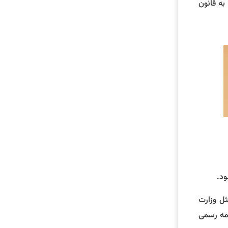
ارتقای نظام مالی کشور، مصوب ۱/۲/۱۳۹۴، این متن به عنوان ماده (۱۳۸ مکرر) به قانون
ثل وزارت
امه رسمی