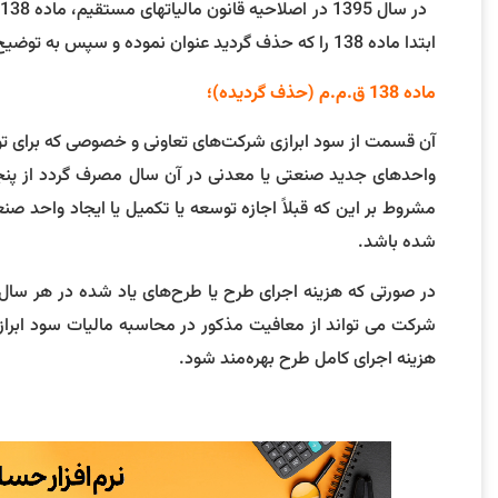
ابتدا ماده 138 را که حذف گردید عنوان نموده و سپس به توضیح ماده 138 مکرر می پردازیم.
ماده 138 ق.م.م (حذف گردیده)؛
آن قسمت از سود ابرازی شرکت‌های تعاونی و خصوصی که برای تو
مشروط بر اين که ‌قبلاً اجازه توسعه يا تکميل يا ايجاد واحد 
‌شده باشد.
در صورتی که هزينه اجرای طرح يا طرح‌های ياد شده در هر سال م
شرکت می تواند از معافيت مذکور در محاسبه ماليات سود ابرازی
هزينه اجرای کامل طرح بهره‌مند شود.