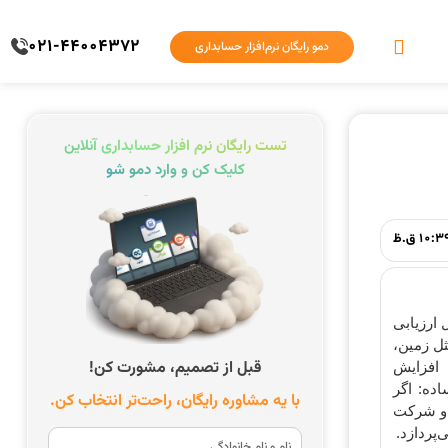
021-44004372
دمو رایگان نرم‌افزار حسابداری
تست رایگان نرم افزار حسابداری آنلاین
کلیک کن و وارد دمو شو
10: ق.ظ
 ارزیابی
ثل زمین،
قبل از تصمیم، مشورت کن!
 افزایش
ده: اگر
با یه مشاوره رایگان، راحت‌تر انتخاب کن.
 و شرکت
‌پردازد.