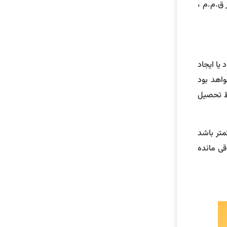
م، ماده 138 حذف و ماده 138 مکرر جایگزین آن گردید. قبل از توضیح ماده 138 مکرر ق.م.م ،
يا ايجاد
وع ماده (105) اين قانون معاف خواهد بود
بط تحصيل
متر باشد
قی مانده