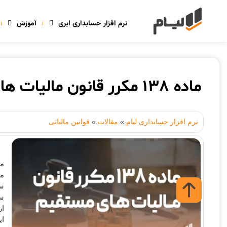
نرم افزار حسابداری ابری
آموزش
ماده 138 مکرر قانون مالیات های مستقیم
نرم افزار حسابداری لیام
»
مقالات
»
قوانین مالیاتی
مج
سا
سر
ار
ای