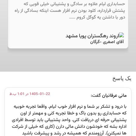
حسابداری لیام علاوه بر سادگی و پشتیبانی خیلی قویی که
بال
پشتش قرارداره، کلود بودن نرم افزار هست اینکه بسادگی از راه
در 
دور با داشتن یه گوگل کروم .....
رو 
آقای اصغری -گرگان
آق
یک پاسخ
1405-01-22 در 1:01 ب.ظ
مانی عرفانیان
گفت:
با درود و تشکر بر شما و نرم افزار خوب لیام. واقعا تجربه خوبیه
که حسابداری رو بدون باگ و خطا تجربه کنی و مهمتر از اون
پشتیبانی حرفه ای دریافت کنی. واحد پشتیبانی باید توسط افرادی
اداره بشه که خودشون دانش مالی دارن (کاری که خیلی از شرکت
ها نمیکنن). آرزومندم که همیشه در رشد و پیشرفت باشید