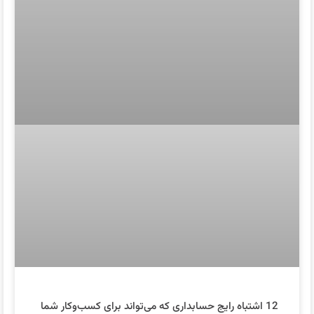
12 اشتباه رایج حسابداری که می‌تواند برای کسب‌وکار شما
گران تمام شود
توضیحات بیشتر »
1404-05-20
بدون دیدگاه
حسابداری