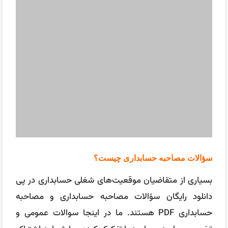
بسیاری از متقاضیان موقعیت‌‌های شغلی حسابداری در پی
دانلود رایگان سؤالات مصاحبه حسابداری و مصاحبه
حسابداری PDF هستند. ما در اینجا سوالات عمومی و
تخصصی جلسه مصاحبه را تفکیک کرده و با شما به اشتراک
قرار می‌دهیم.
سؤالات عمومی | پکیج مصاحبه حسابداری
این دسته از سوالات به منظور ارزیابی شخصیت، انگیزه و
تطابق شما با شرکت و شغل مورد نظر طرح می شوند. برای
پاسخ به این سوالات باید با اعتماد به نفس و صداقت
صحبت کنید و نشان دهید که چرا شما برای این شغل
مناسب هستید.
معرفی خودتان: