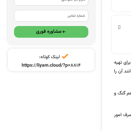
مشاوره فوری
لینک کوتاه:
رای تهیه
https://liyam.cloud/?p=8814
ند آن را
هم گنگ و
صرف امور