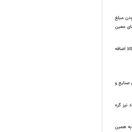
ودن مبلغ
های معین
لا اضافه
 صنایع و
نیز گره
 به همین