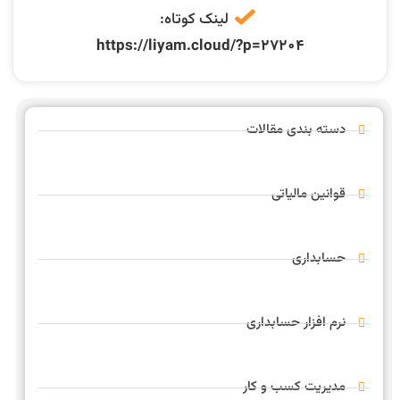
مشاوره فوری
لینک کوتاه:
https://liyam.cloud/?p=27204
دسته بندی مقالات
قوانین مالیاتی