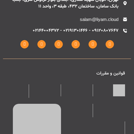
تهران، اتوبان شهید ستاری، ابتدای بلوار فردوس شرق، جنب
بانک سامان، ساختمان 432، طبقه 3، واحد 11
salam@liyam.cloud
09120807647 - 02191301446 - 02144004372
قوانین و مقررات