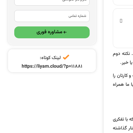
مشاوره فوری
 نکته دوم
لینک کوتاه:
ا خیر.
https://liyam.cloud/?p=11881
 کارتان را
ا ما همراه
ه با تفکری
ار گذاشته