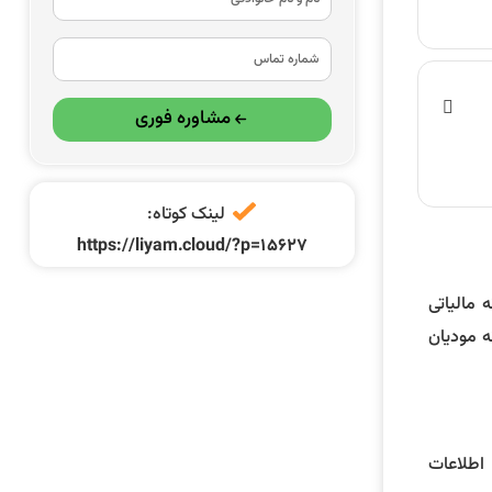
مشاوره فوری
لینک کوتاه:
https://liyam.cloud/?p=15627
 مالیاتی
ه مودیان
اشتن اطلاعات