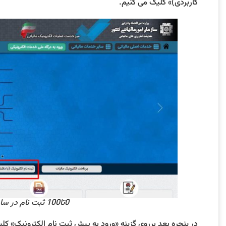
کاربردی)» کلیک می کنیم.
0تا100 ثبت نام در سامانه مودیان به کمک راهنمای تصویری! 7
در پنجره بعد برروی گزینه «ورود به پیش ثبت نام الکترونیک» کل