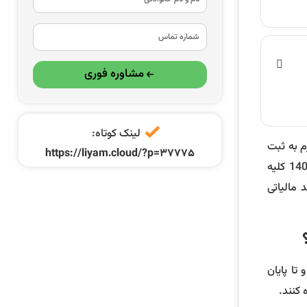
مشاوره فوری
لینک کوتاه:
زم به ثبت
https://liyam.cloud/?p=37775
نام در سامانه امور مالیاتی به آدرس www.gov.ir نمود تا از این طریق کد رهگیری مالیاتی خود را اخذ نمایند. لذا از خرداد ماه سال 1400 کلیه
 مالیاتی
ه متقاضی داده می شود و تا پایان
 کنند.