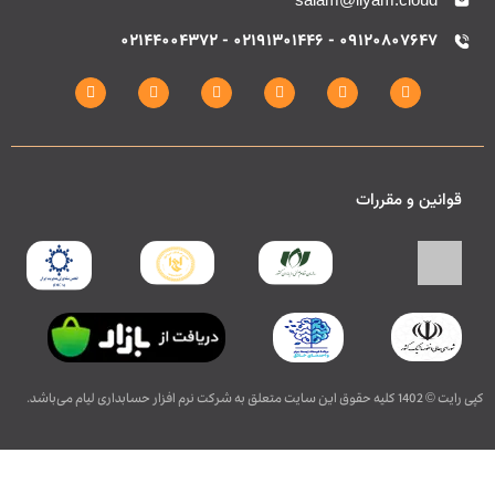
09120807647 - 02191301446 - 02144004372
قوانین و مقررات
کپی رایت © 1402 کلیه حقوق این سایت متعلق به شرکت نرم افزار حسابداری لیام می‌باشد.
طراحی, توسعه, بهینه سازی و سئو توسط غزل دزیانی