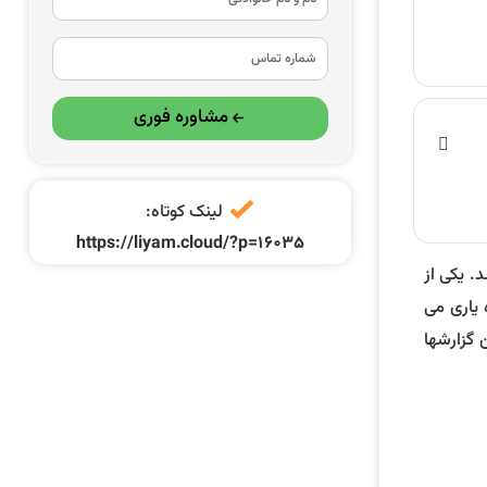
مشاوره فوری
لینک کوتاه:
https://liyam.cloud/?p=16035
. یکی از
 یاری می
 گزارشها