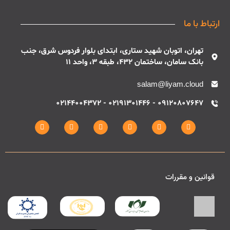
ارتباط با ما
تهران، اتوبان شهید ستاری، ابتدای بلوار فردوس شرق، جنب
بانک سامان، ساختمان 432، طبقه 3، واحد 11
salam@liyam.cloud
09120807647 - 02191301446 - 02144004372
قوانین و مقررات