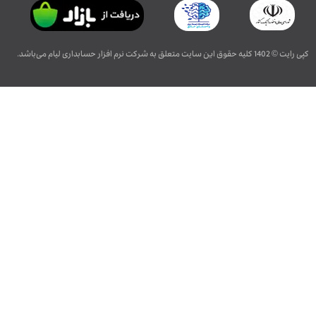
کپی رایت © 1402 کلیه حقوق این سایت متعلق به شرکت نرم افزار حسابداری لیام می‌باشد.
طراحی, توسعه, بهینه سازی و سئو توسط غزل دزیانی