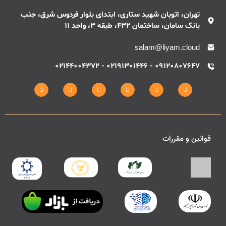
تهران، اتوبان شهید ستاری، ابتدای بلوار فردوس شرق، جنب
بانک سامان، ساختمان 432، طبقه 3، واحد 11
salam@liyam.cloud
09120807647 - 02191301446 - 02144004372
قوانین و مقررات