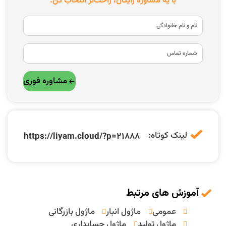
با یه مشاوره رایگان، راحت‌تر انتخاب کن.
مشاوره فوری
لینک کوتاه:
https://liyam.cloud/?p=21888
آموزش های مرتبط
عمومی
ماژول انبار
ماژول بازرگانی
ماژول تولید
ماژول حسابداری