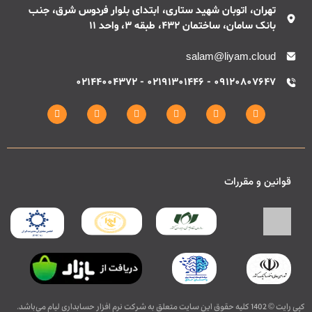
تهران، اتوبان شهید ستاری، ابتدای بلوار فردوس شرق، جنب
بانک سامان، ساختمان 432، طبقه 3، واحد 11
salam@liyam.cloud
09120807647 - 02191301446 - 02144004372
قوانین و مقررات
کپی رایت © 1402 کلیه حقوق این سایت متعلق به شرکت نرم افزار حسابداری لیام می‌باشد.