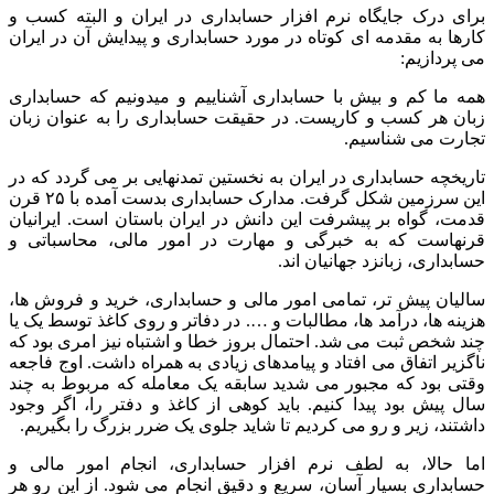
برای درک جایگاه نرم افزار حسابداری در ایران و البته کسب و
کارها به مقدمه ای کوتاه در مورد حسابداری و پیدایش آن در ایران
می پردازیم:
همه ما کم و بیش با حسابداری آشناییم و میدونیم که حسابداری
زبان هر کسب و کاریست. در حقیقت حسابداری را به عنوان زبان
تجارت می شناسیم.
تاریخچه حسابداری در ایران به نخستین تمدنهایی بر می گردد که در
این سرزمین شکل گرفت. مدارک حسابداری بدست آمده با ۲۵ قرن
قدمت، گواه بر پیشرفت این دانش در ایران باستان است. ایرانیان
قرنهاست که به خبرگی و مهارت در امور مالی، محاسباتی و
حسابداری، زبانزد جهانیان اند.
سالیان پیش تر، تمامی امور مالی و حسابداری، خرید و فروش‌ ها،
هزینه‌ ها، درآمد ها، مطالبات و …. در دفاتر و روی کاغذ توسط یک یا
چند شخص ثبت می‌ شد. احتمال بروز خطا و اشتباه نیز امری بود که
ناگزیر اتفاق می‌ افتاد و پیامدهای زیادی به همراه داشت. اوج فاجعه
وقتی بود که مجبور می ‌شدید سابقه یک معامله که مربوط به چند
سال پیش بود پیدا کنیم. باید کوهی از کاغذ و دفتر را، اگر وجود
داشتند، زیر و رو می‌ کردیم تا شاید جلوی یک ضرر بزرگ را بگیریم.
اما حالا، به لطف نرم افزار حسابداری، انجام امور مالی و
حسابداری بسیار آسان، سریع و دقیق انجام می شود. از این رو هر