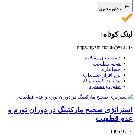
مشاوره فوری
لینک کوتاه:
https://liyam.cloud/?p=13247
دسته بندی مقالات
قوانین مالیاتی
حسابداری
نرم افزار حسابداری
مدیریت کسب و کار
حقوق و دستمزد
استراتژی صحیح مارکتینگ در دوران تورم و
عدم قطعیت
1405-05-14