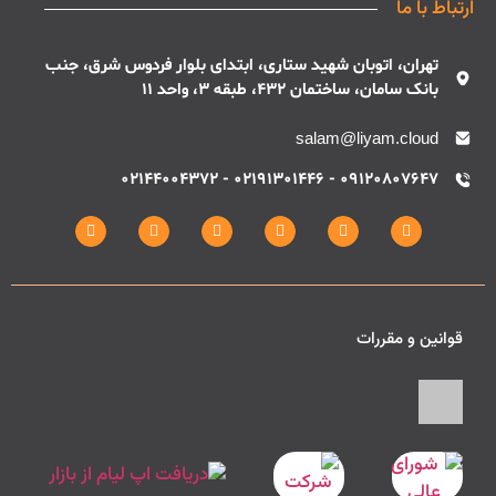
ارتباط با ما
تهران، اتوبان شهید ستاری، ابتدای بلوار فردوس شرق، جنب
بانک سامان، ساختمان 432، طبقه 3، واحد 11
salam@liyam.cloud
09120807647 - 02191301446 - 02144004372
قوانین و مقررات